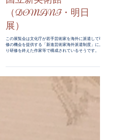
国立新美術館
（DOMANI・明日
展）
この展覧会は文化庁が若手芸術家を海外に派遣して研
修の機会を提供する「新進芸術家海外派遣制度」によ
り研修を終えた作家等で構成されているそうです。 久
しぶりの国立美術館(^^♪ 様々な作品たちにしばし酔い
しれ素敵な時間を持てました。...