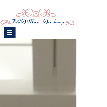
​IWA Music
Academy