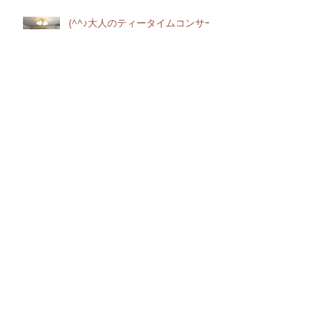
(^^♪大人のティータイムコンサー
ト
春の息吹に乗せて🎶
国立新美術館（DOMANI・明日
展）